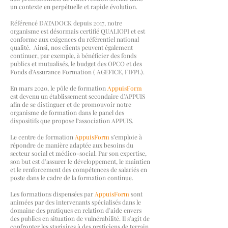
un contexte en perpétuelle et rapide évolution.
Référencé DATADOCK depuis 2017, notre
organisme est désormais certifié QUALIOPI et est
conforme aux exigences du référentiel national
qualité. Ainsi, nos clients peuvent également
continuer, par exemple, à bénéficier des fonds
publics et mutualisés, le budget des OPCO et des
Fonds d'Assurance Formation ( AGEFICE, FIFPL).
En mars 2020, le pôle de formation
AppuisForm
est devenu un établissement secondaire d’APPUIS
afin de se distinguer et de promouvoir notre
organisme de formation dans le panel des
dispositifs que propose l’association APPUIS.
Le centre de formation
AppuisForm
s’emploie à
répondre de manière adaptée aux besoins du
secteur social et médico-social. Par son expertise,
son but est d’assurer le développement, le maintien
et le renforcement des compétences de salariés en
poste dans le cadre de la formation continue.
Les formations dispensées par
AppuisForm
sont
animées par des intervenants spécialisés dans le
domaine des pratiques en relation d’aide envers
des publics en situation de vulnérabilité. Il s’agit de
confronter les stagiaires à des praticiens de terrain,