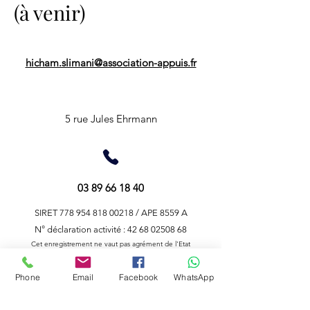
(à venir)
hicham.slimani@association-appuis.fr
APPUISFORM
5 rue Jules Ehrmann
03 89 66 18 40
SIRET
778 954 818 00218
/ APE 8559 A
N° déclaration activité : 42 68 02508 68
Cet enregistrement ne vaut pas agrément de l'Etat
Déclaration d'accessibilité
Phone
Email
Facebook
WhatsApp
Abonnez-vous