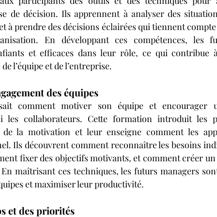
ux participants des outils et des techniques pour a
 de décision. Ils apprennent à analyser des situations
et à prendre des décisions éclairées qui tiennent compte
ganisation. En développant ces compétences, les fu
fiants et efficaces dans leur rôle, ce qui contribue à
e l’équipe et de l’entreprise.
ngagement des équipes
it comment motiver son équipe et encourager un
les collaborateurs. Cette formation introduit les pa
s de la motivation et leur enseigne comment les app
el. Ils découvrent comment reconnaître les besoins indiv
ment fixer des objectifs motivants, et comment créer u
. En maîtrisant ces techniques, les futurs managers son
quipes et maximiser leur productivité.
 et des priorités