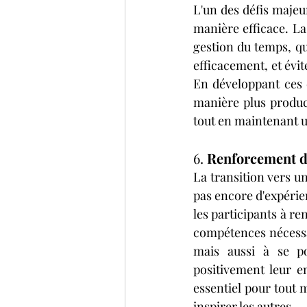
L'un des défis majeur
manière efficace. La
gestion du temps, qu
efficacement, et évit
En développant ces 
manière plus produc
tout en maintenant u
6. 
Renforcement de
La transition vers u
pas encore d'expérie
les participants à re
compétences nécessai
mais aussi à se po
positivement leur e
essentiel pour tout m
inspirer les autres.