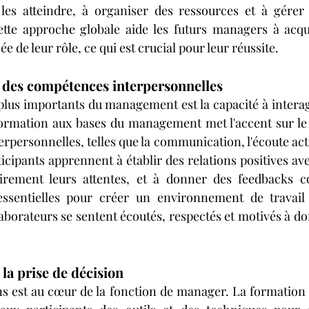
 les atteindre, à organiser des ressources et à gérer 
ette approche globale aide les futurs managers à acqué
e de leur rôle, ce qui est crucial pour leur réussite.
des compétences interpersonnelles
 plus importants du management est la capacité à interag
 formation aux bases du management met l'accent sur le
personnelles, telles que la communication, l'écoute activ
ticipants apprennent à établir des relations positives ave
ement leurs attentes, et à donner des feedbacks con
ssentielles pour créer un environnement de travail
laborateurs se sentent écoutés, respectés et motivés à do
la prise de décision
s est au cœur de la fonction de manager. La formation s