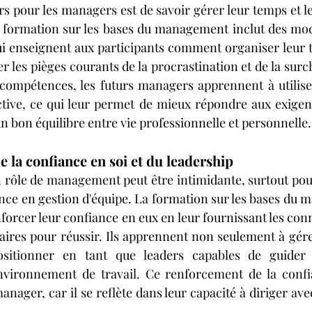
s pour les managers est de savoir gérer leur temps et le
 formation sur les bases du management inclut des modu
i enseignent aux participants comment organiser leur tr
er les pièges courants de la procrastination et de la surch
compétences, les futurs managers apprennent à utiliser
tive, ce qui leur permet de mieux répondre aux exigenc
n bon équilibre entre vie professionnelle et personnelle.
 la confiance en soi et du leadership
n rôle de management peut être intimidante, surtout pour
nce en gestion d'équipe. La formation sur les bases du 
nforcer leur confiance en eux en leur fournissant les conn
res pour réussir. Ils apprennent non seulement à gérer
sitionner en tant que leaders capables de guider e
nvironnement de travail. Ce renforcement de la confia
anager, car il se reflète dans leur capacité à diriger ave