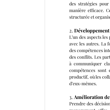
des stratégies pour
manière efficace. C
structurée et organisé
2. 
Développement 
L’un des aspects les
avec les autres. La
des compétences inter
des conflits. Les par
à communiquer clair
compétences sont e
productif, où les col
d’eux-mêmes.
3. 
Amélioration de 
Prendre des décision