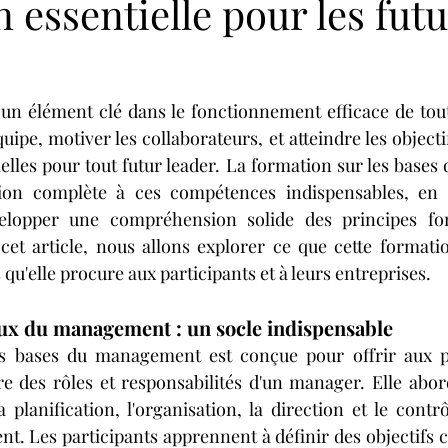
 essentielle pour les fut
n élément clé dans le fonctionnement efficace de toute
uipe, motiver les collaborateurs, et atteindre les objectif
lles pour tout futur leader. La formation sur les base
tion complète à ces compétences indispensables, en 
velopper une compréhension solide des principes fo
t article, nous allons explorer ce que cette formation
u'elle procure aux participants et à leurs entreprises.
x du management : un socle indispensable
s bases du management est conçue pour offrir aux pa
 des rôles et responsabilités d'un manager. Elle abord
a planification, l'organisation, la direction et le contrô
. Les participants apprennent à définir des objectifs cla