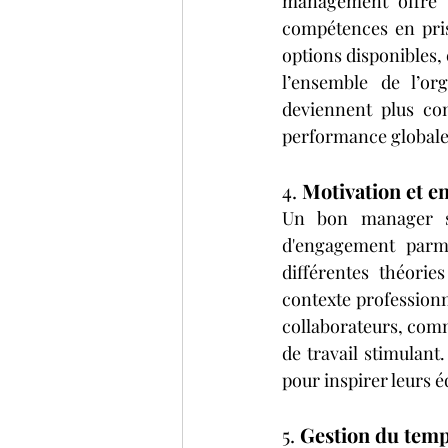
management offre a
compétences en prise
options disponibles, 
l’ensemble de l’or
deviennent plus con
performance globale d
4. 
Motivation et e
Un bon manager sa
d'engagement parmi 
différentes théorie
contexte professionn
collaborateurs, com
de travail stimulant
pour inspirer leurs é
5. 
Gestion du temps