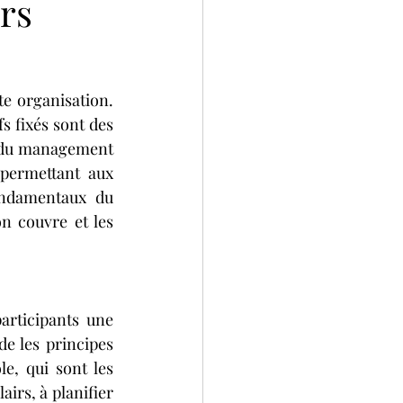
urs
 organisation. 
s fixés sont des 
s du management 
permettant aux 
ndamentaux du 
 couvre et les 
rticipants une 
e les principes 
le, qui sont les 
irs, à planifier 