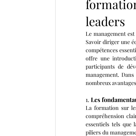
formation
leaders
Le management est u
Savoir diriger une éq
compétences essentie
offre une introduc
participants de dé
management. Dans ce
nombreux avantages q
1. 
Les fondamentau
La formation sur le
compréhension claire
essentiels tels que l
piliers du management