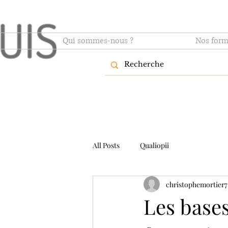
Qui sommes-nous ?
Nos form
All Posts
Qualiopii
christophemortier7
Les base