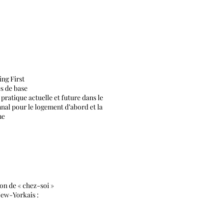
ng First
es de base
a pratique actuelle et future dans le
nal pour le logement d’abord et la
me
ion de « chez-soi »
New-Yorkais :