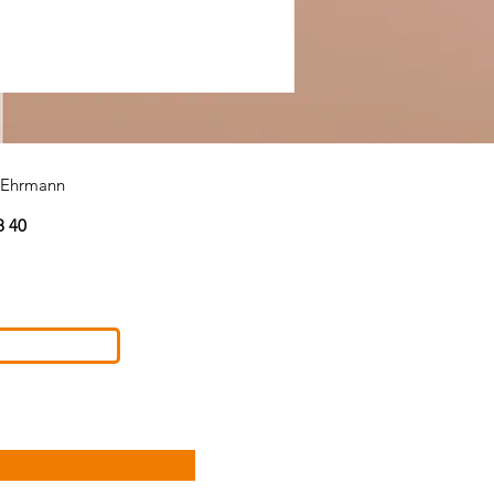
s Ehrmann
8 40