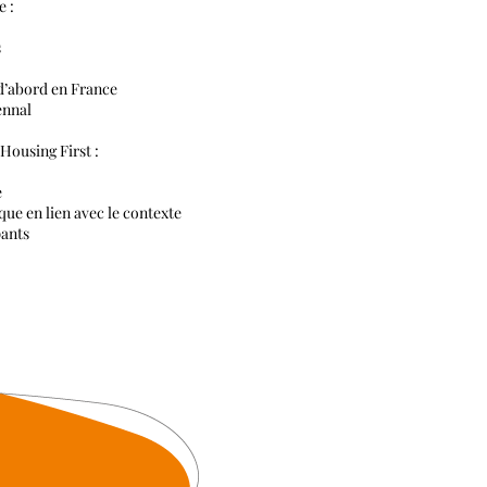
e :
s
d’abord en France
ennal
 Housing First :
e
que en lien avec le contexte
pants