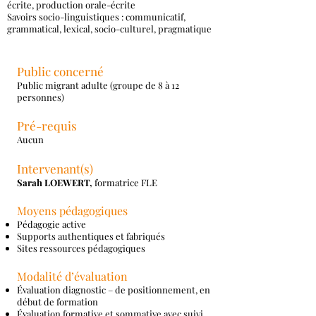
écrite, production orale-écrite
Savoirs socio-linguistiques : communicatif,
grammatical, lexical, socio-culturel, pragmatique
Public concerné
Public migrant adulte (groupe de 8 à 12
personnes)
Pré-requis
Aucun
Intervenant(s)
Sarah LOEWERT,
formatrice FLE
Moyens pédagogiques
Pédagogie active
Supports authentiques et fabriqués
Sites ressources pédagogiques
Modalité d’évaluation
Évaluation diagnostic – de positionnement, en
début de formation
Évaluation formative et sommative avec suivi