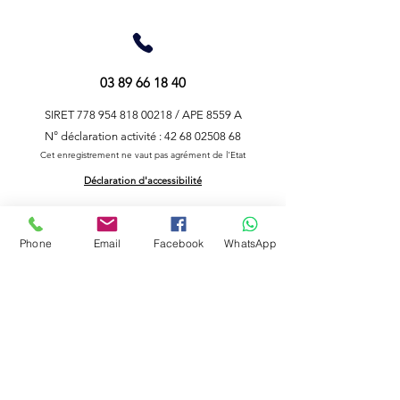
03 89 66 18 40
SIRET
778 954 818 00218
/ APE 8559 A
N° déclaration activité : 42 68 02508 68
Cet enregistrement ne vaut pas agrément de l'Etat
Déclaration d'accessibilité
Abonnez-vous
Phone
Email
Facebook
WhatsApp
à notre Newsletter
J’accepte les termes et conditions
Voir les conditions d'utilisation
Envoyer