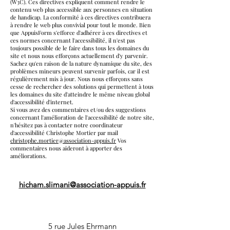
(W3C). Ces directives expliquent comment rendre le
contenu web plus accessible aux personnes en situation
de handicap. La conformité à ces directives contribuera
à rendre le web plus convivial pour tout le monde. Bien
que AppuisForm s'efforce d'adhérer à ces directives et
ces normes concernant l'accessibilité, il n'est pas
toujours possible de le faire dans tous les domaines du
site et nous nous efforçons actuellement d'y parvenir.
Sachez qu'en raison de la nature dynamique du site, des
problèmes mineurs peuvent survenir parfois, car il est
régulièrement mis à jour. Nous nous efforçons sans
cesse de rechercher des solutions qui permettent à tous
les domaines du site d'atteindre le même niveau global
d'accessibilité d'internet.
Si vous avez des commentaires et/ou des suggestions
concernant l'amélioration de l'accessibilité de notre site,
n'hésitez pas à contacter notre coordinateur
d'accessibilité Christophe Mortier par mail
christophe.mortier@association-appuis.fr
Vos
commentaires nous aideront à apporter des
améliorations.
hicham.slimani@association-appuis.fr
APPUISFORM
5 rue Jules Ehrmann