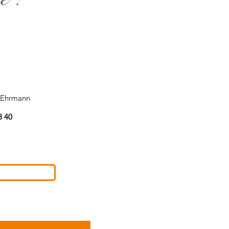
s Ehrmann
8 40