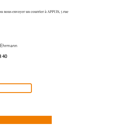
u nous envoyer un courrier à APPUIS, 5 rue
s Ehrmann
8 40