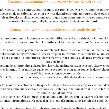
Comment communiquez-vous avec les visiteurs de votre site ?
former sur votre compte, pour résoudre des problèmes avec votre compte, pour rés
quêtes ou de questionnaires, pour envoyer des mises à jour sur notre société, ou si 
es lois nationales applicables, et tout accord que nous pourrions avoir avec vous. À 
courrier électronique, téléphone, messages textuels et courrier postal.
Comment utilisez-vous les cookies et autres outils de suivi ?
mieux comprendre le comportement des utilisateurs et utilisatrices, notamment à de
rties de nos sites web sont les plus visitées, et facilitent et mesurent l’efficacité de
.
Ces cookies nous permettent de maintenir le trafic réseau vers et notamment en nou
cookies sont configurés comme nécessaire pour fournir une fonctionnalité ou un se
 par exemple d’authentifier et de vérifier vos transactions, et de préserver le cont
dons en ligne.
ettent de comprendre la façon dont les visiteurs interagissent avec nos sites web e
ches Internet. Nous utilisons également ces cookies pour nous souvenir des choix qu
vous offrir une expérience personnalisée.
PUIS n’utilise pas de cookies, vous avez la possibilité de les désactiver. Si vous utili
les cookies, sélectionnez « Bloquer tous les cookies » dans les réglages de confidenti
ur savoir comment désactiver les cookies. Certaines fonctionnalités du site web APPU
les cookies sont désactivés.
z » la touche contrôle enfoncée pendant que vous cliquez dans la page et sélectionne
ctionnez Informations sur la page dans le menu déroulant. Sous Définir des cookies
n Outils, pointez sur Sécurité, puis sélectionnez Supprimer l'historique de navigatio