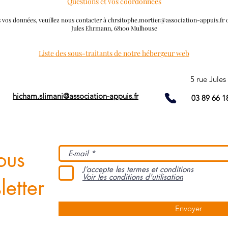
Questions et vos coordonnées
s vos données, veuillez nous contacter à
chrsitophe.mortier@association-appuis.fr
o
Jules Ehrmann, 68100 Mulhouse
Liste des sous-traitants de notre hébergeur web
5 rue Jule
APPUISFORM
hicham.slimani@association-appuis.fr
03 89 66 1
ous
J’accepte les termes et conditions
Voir les conditions d'utilisation
etter
Envoyer