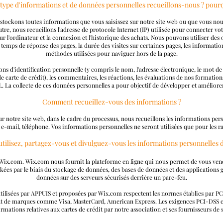
type d'informations et de données personnelles recueillons-nous ? pour
stockons toutes informations que vous saisissez sur notre site web ou que vous nou
utre, nous recueillons l'adresse de protocole Internet (IP) utilisée pour connecter votre
ur l'ordinateur et la connexion et l'historique des achats. Nous pouvons utiliser des 
temps de réponse des pages, la durée des visites sur certaines pages, les informations 
méthodes utilisées pour naviguer hors de la page.
s d'identification personnelle (y compris le nom, l'adresse électronique, le mot de 
carte de crédit), les commentaires, les réactions, les évaluations de nos formations
 La collecte de ces données personnelles a pour objectif de développer et améliorer 
Comment recueillez-vous des informations ?
r notre site web, dans le cadre du processus, nous recueillons les informations per
 e-mail, téléphone. Vos informations personnelles ne seront utilisées que pour les 
lisez, partagez-vous et divulguez-vous les informations personnelles des
 Wix.com. Wix.com nous fournit la plateforme en ligne qui nous permet de vous vend
kées par le biais du stockage de données, des bases de données et des applications 
données sur des serveurs sécurisés derrière un pare-feu.
utilisées par APPUIS et proposées par Wix.com respectent les normes établies par PCI
int de marques comme Visa, MasterCard, American Express. Les exigences PCI-DSS co
rmations relatives aux cartes de crédit par notre association et ses fournisseurs de 