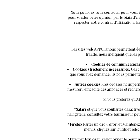
Nous pouvons vous contacter pour vous in
pour sonder votre opinion par le biais d'en
respecter notre contrat d'utilisation, l
Les sites web APPUIS nous permettent de 
fraude, nous indiquent quelles pa
Cookies de communications
Cookies strictement nécessaires
. Ces 
que vous avez demandé. Ils nous permettent
Autres cookies
. Ces cookies nous perm
mesurer l’efficacité des annonces et recher
Si vous préférez qu’AP
*Safari
et que vous souhaitez désactiver 
navigateur, consultez votre fournisseur po
*Firefox
Faites un clic « droit et Maintene
menus, cliquez sur Outils et séle
*Internet Explorer
, sélectionnez le bouto