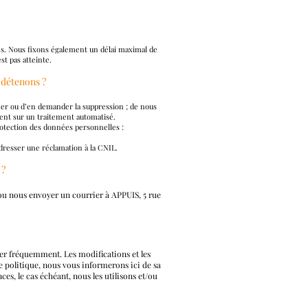
es. Nous fixons également un délai maximal de
t pas atteinte.
 détenons ?
ifier ou d’en demander la suppression ; de nous
ment sur un traitement automatisé.
rotection des données personnelles :
adresser une réclamation à la CNIL.
 ?
u nous envoyer un courrier à APPUIS, 5 rue
ter fréquemment. Les modifications et les
te politique, nous vous informerons ici de sa
es, le cas échéant, nous les utilisons et/ou