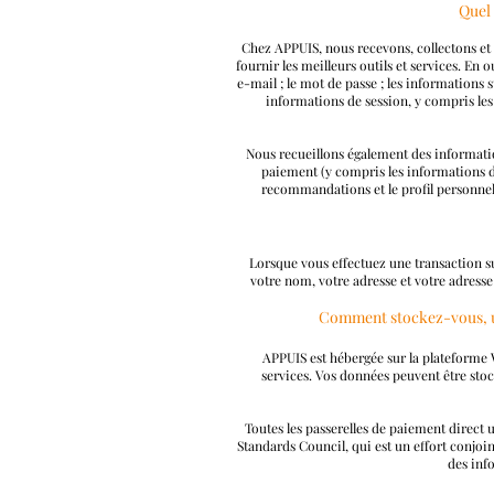
Quel 
Chez APPUIS, nous recevons, collectons et 
fournir les meilleurs outils et services. En o
e-mail ; le mot de passe ; les informations s
informations de session, y compris les 
Nous recueillons également des information
paiement (y compris les informations de 
recommandations et le profil personnel..
Lorsque vous effectuez une transaction su
votre nom, votre adresse et votre adresse
Comment stockez-vous, uti
APPUIS est hébergée sur la plateforme
services. Vos données peuvent être stoc
Toutes les passerelles de paiement direct 
Standards Council, qui est un effort conjo
des info