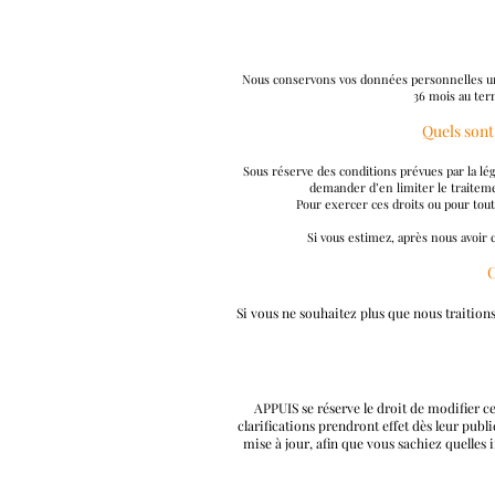
Nous conservons vos données personnelles uni
36 mois au ter
Quels sont
Sous réserve des conditions prévues par la lég
demander d’en limiter le traiteme
Pour exercer ces droits ou pour tou
Si vous estimez, après nous avoir 
C
Si vous ne souhaitez plus que nous traition
APPUIS se réserve le droit de modifier c
clarifications prendront effet dès leur publ
mise à jour, afin que vous sachiez quelles 