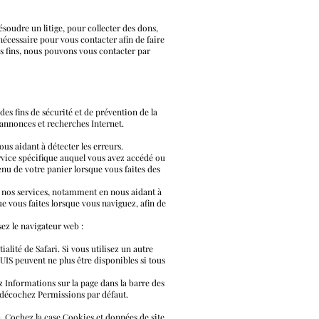
oudre un litige, pour collecter des dons,
nécessaire pour vous contacter afin de faire
ces fins, nous pouvons vous contacter par
s fins de sécurité et de prévention de la
s annonces et recherches Internet.
s aidant à détecter les erreurs.
rvice spécifique auquel vous avez accédé ou
enu de votre panier lorsque vous faites des
t nos services, notamment en nous aidant à
e vous faites lorsque vous naviguez, afin de
sez le navigateur web :
alité de Safari. Si vous utilisez un autre
IS peuvent ne plus être disponibles si tous
z Informations sur la page dans la barre des
, décochez Permissions par défaut.
n. Cochez la case Cookies et données de site