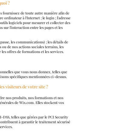
quoi ?
s fournissez de toute autre manière afin de
 ordinateur à l'Internet ; le login ; l'adresse
outils logiciels pour mesurer et collecter des
sur l'interaction entre les pages et les
passe, les communications) ; les détails de
 ou de nos actions sociales terrains, les
les offres de formations et les services.
sonnelles que vous nous donnez, telles que
raisons spécifiques mentionnées ci-dessus.
 visiteurs de votre site ?
re nos produits, nos formations et nos
générales de Wix.com. Elles stockent vos
-DSS, telles que gérées par le PCI Security
ntribuent à garantir le traitement sécurisé
services.