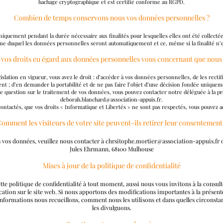
hachage cryptographique et est certifié conforme au RGPD.
Combien de temps conservons nous vos données personnelles ?
quement pendant la durée nécessaire aux finalités pour lesquelles elles ont été collecté
me duquel les données personnelles seront automatiquement et ce, même si la finalité n’es
 vos droits eu égard aux données personnelles vous concernant que nous
islation en vigueur, vous avez le droit : d’accéder à vos données personnelles, de les rect
nt ; d’en demander la portabilité et de ne pas faire l’objet d’une décision fondée unique
te question sur le traitement de vos données, vous pouvez contacter notre déléguée à la p
deborah.blanchard@association-appuis.fr
.
contactés, que vos droits « Informatique et Libertés » ne sont pas respectés, vous pouvez 
omment les visiteurs de votre site peuvent-ils retirer leur consentement
s vos données, veuillez nous contacter à
chrsitophe.mortier@association-appuis.fr
o
Jules Ehrmann, 68100 Mulhouse
Mises à jour de la politique de confidentialité
ette politique de confidentialité à tout moment, aussi nous vous invitons à la consul
ication sur le site web. Si nous apportons des modifications importantes à la présen
informations nous recueillons, comment nous les utilisons et dans quelles circonstanc
les divulguons.