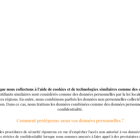
que nous collectons à l’aide de cookies et de technologies similaires comme des
ntifiants similaires sont considérés comme des données personnelles par la loi local
 régions. En outre, nous combinons parfois les données non personnelles collectée
ion. Dans ce cas, nous traitons les données combinées comme des données personne
confidentialité.
Comment protégeons-nous vos données personnelles ?
des procédures de sécurité rigoureux en vue d’empêcher l'accès non autorisé à vos donnée
 strictes de confidentialité lorsque nous sommes amenés à faire appel à des prestataires e