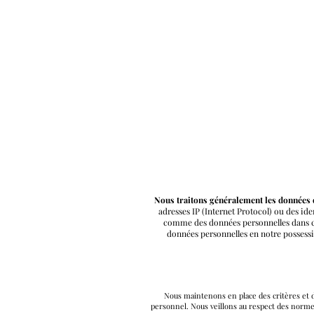
Nous traitons généralement les données 
adresses IP (Internet Protocol) ou des ide
comme des données personnelles dans ces
données personnelles en notre possess
Nous maintenons en place des critères et 
personnel. Nous veillons au respect des normes