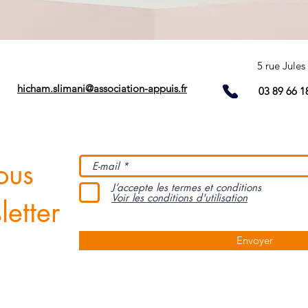
5 rue Jule
APPUISFORM
hicham.slimani@association-appuis.fr
03 89 66 1
ous
J’accepte les termes et conditions
Voir les conditions d'utilisation
etter
Envoyer