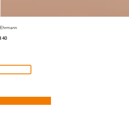
s Ehrmann
8 40